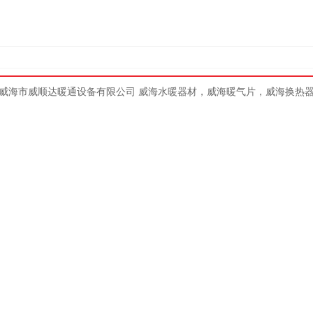
威海市威顺达暖通设备有限公司
威海水暖器材
，
威海暖气片
，
威海换热