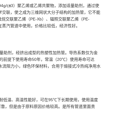
94g/㎝3）聚乙烯或乙烯共聚物，添加适量助剂，通过使
学交联，使之成为三维网状大分子结构的加热管，它不能
烷交联聚乙烯（PE-Xb）、辐照交联聚乙烯（PE-
止在蒸汽管道中使用，价格比较低，经济性好。
适量助剂，经挤出成型的热塑性加热管。导热系数仅为金
a的前提下使用寿命50年，常温（20℃）使用寿命可达
，水流阻力小，绿色环保材料，合用于熔接式冷热纯净用水
、耐低温、高温性能好，可在95℃下长期使用，使用温度
可靠，但是由于原料原因价格较高。是所有管道里面贵