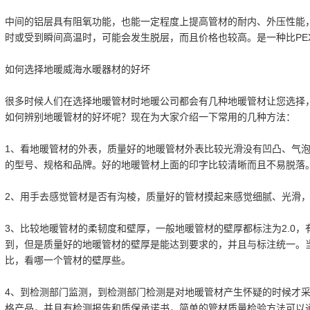
中间的铝层具有阻氧功能，也能一定程度上提高管材的耐内、外压性能
时或受到瞬间高温时，可能会发生脱层，而且价格也较高。是一种比PEX
如何选择地暖
威海水暖器材
的好坏
很多时候人们在选择地暖管材时地暖公司都会有几种地暖管材让您选择
如何辨别地暖管材的好坏呢？现在为大家介绍一下常用的几种方法：
1、看地暖管材的外表，质量好的地暖管材外表比较光滑没有凹凸、气
的型号、规格和品牌。好的地暖管材上面的印字比较清晰而且不易脱落
2、用手去感觉管材是否有沟棱，质量好的管材摸起来感觉细腻、光滑
3、比较地暖管材的柔韧度和壁厚，一般地暖管材的壁厚都标注为2.0，
到，但是质量好的地暖管材的壁厚是能达到要求的，并且与标注统一。
比，看哪一个管材的壁厚些。
4、到检测部门监测，到检测部门检测是对地暖管材产生怀疑的时候才
格产品，并且有检测报告和质保承诺书，简单的管材质量检验方法可以