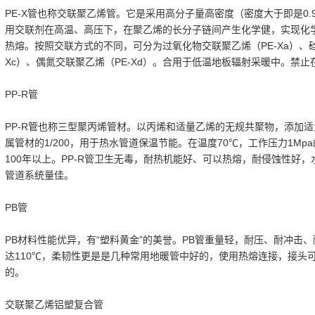
PE-X管也称交联聚乙烯管。它是采用高分子量高密度（密度大于即是0.
用交联剂在高温、高压下，在聚乙烯的长分子链间产生化学健，实现化
热熔。按照交联方式的不同，可分为过氧化物交联聚乙烯（PE-Xa）、硅
Xc）、偶氮交联聚乙烯（PE-Xd）。合用于低温地板辐射采暖中。禁
PP-R管
PP-R管也称三型聚丙烯管材。以丙烯和适量乙烯的无规共聚物，添加
属管材的1/200，用于热水管道保温节能。在温度70℃，工作压力1Mp
100年以上。PP-R管卫生无毒，耐热机能好、可以热熔，耐侵蚀性好
管道系统量佳。
PB管
PB材料性能优异，有“塑料黄金”的美誉。PB管重量轻，耐压、耐冲击
达110℃，柔韧性更是是几种常用地暖管中好的，使用热熔连接，接头
的。
交联聚乙烯铝塑复合管