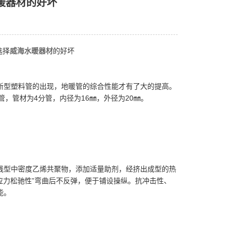
暖器材的好坏
选择
威海水暖器材
的好坏
新型塑料管的出现，地暖管的综合性能才有了大的提高。
-B管，管材为4分管，内径为16㎜，外径为20㎜。
的线型中密度乙烯共聚物，添加适量助剂，经挤出成型的热
应力松驰性”弯曲后不反弹，便于铺设操纵。抗冲击性、
能。