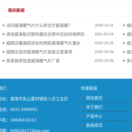
相关新闻
试问威海暖气片什么样式才能保暖？
威
2020-10-11
讲述威海板式换热器在应用中应如何保养防腐呢？
威
2021-03-04
威顺达暖通简述如何预防威海暖气片漏水
威
2020-10-26
威顺达讲述威海暖气片家装注意事项
威海
2020-10-09
家里装修就选威海暖气片厂家
安
2020-10-09
我们
快速链接
网站首页
地址：威海市乳山夏村镇张八庄工业区
关于我们
电话：0631-5999831
产品中心
手机：18606416313
新闻资讯
邮箱：549419177@qq.com