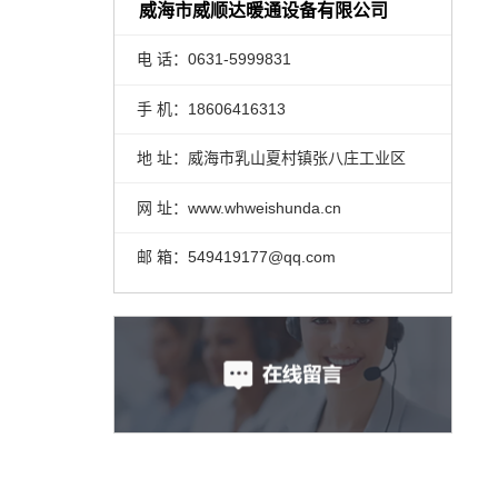
威海市威顺达暖通设备有限公司
电 话：0631-5999831
手 机：18606416313
地 址：威海市乳山夏村镇张八庄工业区
网 址：www.whweishunda.cn
邮 箱：549419177@qq.com