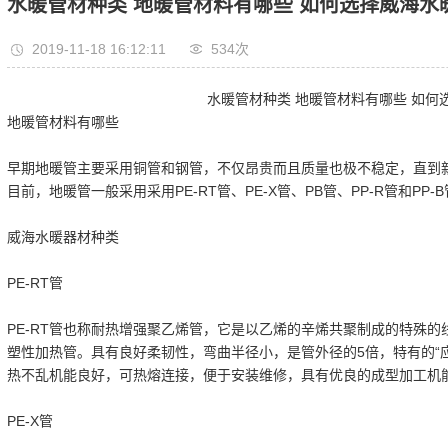
水暖管材种类 地暖管材料有哪些 如何选择威海水
2019-11-18 16:12:11
534次
水暖管材种类 地暖管材料有哪些 如何
地暖管材料有哪些
早期地暖管主要采用铜管和钢管，不仅昂贵而且质量也极不稳定，直到
目前，地暖管一般采用采用PE-RT管、PE-X管、PB管、PP-R管和PP
威海水暖器材种类
PE-RT管
PE-RT管也称耐热增强聚乙烯管，它是以乙烯的辛烯共聚制成的特殊
塑性加热管。具有良好柔韧性，弯曲半径小，是管外径的5倍，特有的“
热不乱机能良好，可热熔连接，便于安装维修，具有优良的成型加工机
PE-X管