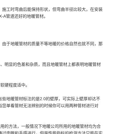
，施工时弯曲后能保持形状，但弯曲半径比较大，在安装
-A管道还好的地暖管材。
，由于地暖管材的质量不等地暖的价格自然也就不同，那
泡、明显的色差和杂质，而且地暖管材上都表明地暖管材
。
，软硬程度适中。
有些地暖管材标注的是2.0的壁厚，可实际上壁厚却达不
当您单看管材无法辨别的时候你可以用两种管材进行对
采用的方法，一般情况下地暖公司所用的地暖管材均为合
通过肉眼和手感进行，但是性能指标的检测方法只能在实