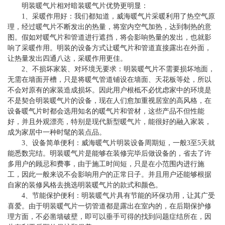
明装暖气片相对暗装暖气片优势更明显：
1、采暖作用好：我们都知道，威海暖气片采暖利用了热空气原
理，经过暖气片不断发出的热量，将室内空气加热，达到制热的意
图。假如对暖气片和管道进行遮挡，将会影响热量的发出，也就影
响了采暖作用。明装的设备方式让暖气片和管道直接露出在外面，
让热量发出四通八达，采暖作用更佳。
2、不损坏家装、对环境无要求：明装暖气片不需要损坏地面，
无需在墙面开槽，只是将暖气管道铺设在墙面、天花板等处，所以
不会对原有的家装造成损坏。因此用户根柢不必忧虑家中的环境是
不是契合明装暖气片的设备，现在人们愈加重视居室的高风格，在
设备暖气片时都会选用知名的暖气片和管材，这些产品不但性能
好，并且外观漂亮，特别是现代新型暖气片，能很好的融入家装，
成为家居中一种时髦的装点品。
3、设备简单便利：威海暖气片明装设备周期短，一般3至5天就
能悉数完结。明装暖气片是能够在装修完毕后做设备的，省去了许
多用户的顾忌和费事，由于施工时间短，只是在小范围内进行施
工，因此一般来说不会影响用户的正常日子。并且用户还能够根据
自家的装修风格去挑选明装暖气片的款式和颜色。
4、节能保护便利：明装暖气片具有节能的环保功用，让其广受
喜爱。由于明装暖气片一切管道都是露出在室内的，在后期保护修
理方面，不必凿墙破壁，即可以垂手可得的找到问题症结所在，因