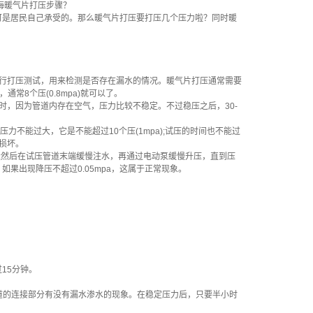
海暖气片打压步骤？
是居民自己承受的。那么暖气片打压要打压几个压力啦？同时暖
行打压测试，用来检测是否存在漏水的情况。暖气片打压通常需要
常8个压(0.8mpa)就可以了。
，因为管道内存在空气，压力比较不稳定。不过稳压之后，30-
不能过大，它是不能超过10个压(1mpa);试压的时间也不能过
损坏。
然后在试压管道末端缓慢注水，再通过电动泵缓慢升压，直到压
果出现降压不超过0.05mpa，这属于正常现象。
15分钟。
管道的连接部分有没有漏水渗水的现象。在稳定压力后，只要半小时