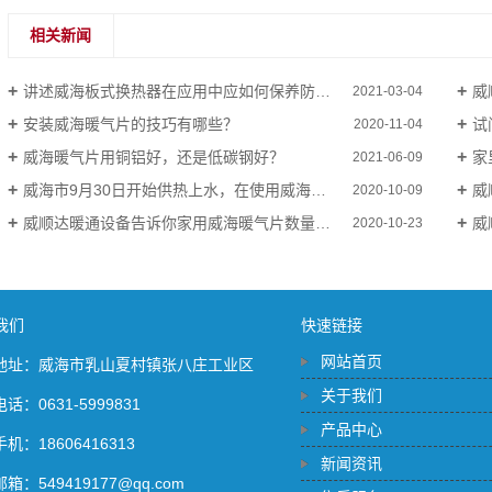
相关新闻
讲述威海板式换热器在应用中应如何保养防腐呢？
威
2021-03-04
安装威海暖气片的技巧有哪些？
试
2020-11-04
威海暖气片用铜铝好，还是低碳钢好？
家
2021-06-09
威海市9月30日开始供热上水，在使用威海暖气片和威海换热器的请您一定关注
威
2020-10-09
威顺达暖通设备告诉你家用威海暖气片数量怎样来算
威
2020-10-23
我们
快速链接
网站首页
地址：威海市乳山夏村镇张八庄工业区
关于我们
电话：0631-5999831
产品中心
手机：18606416313
新闻资讯
邮箱：549419177@qq.com