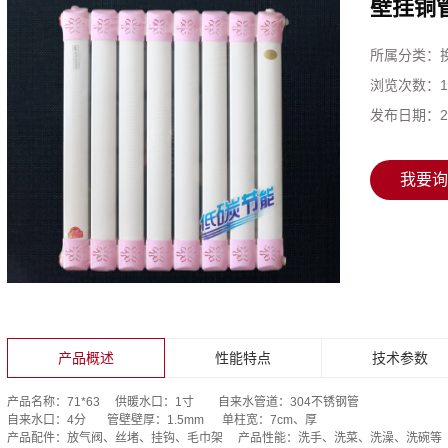
壁挂铜管
所属分类：
浏览次数：
发布日期：
2
我要询
产品概述
性能特点
技术参数
产品名称：71*63 供暖水口：1寸 自来水管道：304不锈钢管
自来水口：4分 管壁壁厚：1.5mm 单柱宽：7cm、厚
产品配件：放气阀、丝堵、挂钩、毛巾架 产品性能：洗手、洗菜、洗澡、洗碗等