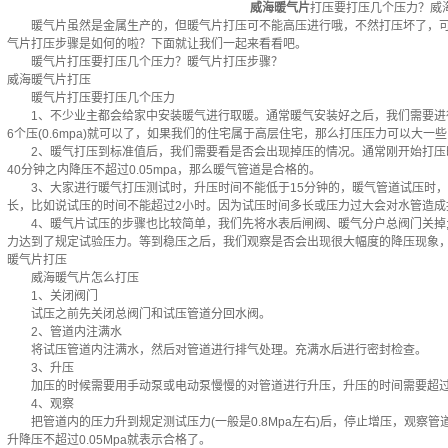
威海暖气片
打压要打压几个压力？威
暖气片虽然是金属生产的，但暖气片打压可不能高压进行哦，不然打压坏了，可
气片打压步骤是如何的啦？下面就让我们一起来看看吧。
暖气片打压要打压几个压力？暖气片打压步骤？
威海暖气片打压
暖气片打压要打压几个压力
1、不少业主都会给家中安装暖气进行取暖。通常暖气安装好之后，我们需要进
6个压(0.6mpa)就可以了，如果我们的住宅属于高层住宅，那么打压压力可以大一些，通
2、暖气打压到标准值后，我们需要看是否会出现掉压的情况。通常刚开始打压时
40分钟之内降压不超过0.05mpa，那么暖气管道是合格的。
3、大家进行暖气打压测试时，升压时间不能低于15分钟的，暖气管道试压时，压力
长，比如说试压的时间不能超过2小时。因为试压时间多长或压力过大会对水管造成
4、暖气片试压的步骤也比较简单，我们先将水表后闸阀、暖气分户总阀门关掉;
力达到了规定试验压力。等到稳压之后，我们观察是否会出现很大幅度的降压现象，如
暖气片打压
威海暖气片怎么打压
1、关闭阀门
试压之前先关闭总阀门和试压管道分回水阀。
2、管道内注满水
将试压管道内注满水，然后对管道进行排气处理。充满水后进行密封检查。
3、升压
加压的时候需要用手动泵或电动泵慢慢的对管道进行升压，升压的时间需要超过
4、观察
把管道内的压力升到规定测试压力(一般是0.8Mpa左右)后，停止增压，观察
升降压不超过0.05Mpa就表示合格了。