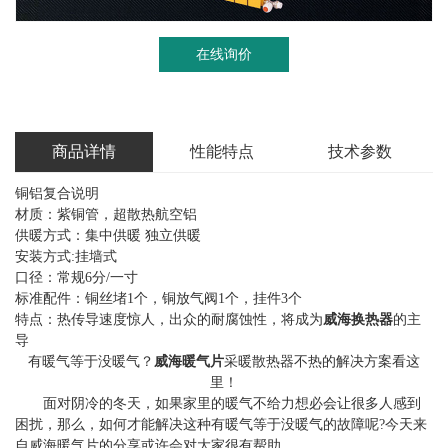
在线询价
商品详情
性能特点
技术参数
铜铝复合说明
材质：紫铜管，超散热航空铝
供暖方式：集中供暖 独立供暖
安装方式:挂墙式
口径：常规6分/一寸
标准配件：铜丝堵1个，铜放气阀1个，挂件3个
特点：热传导速度惊人，出众的耐腐蚀性，将成为
威海换热器
的主
导
有暖气等于没暖气？
威海暖气片
采暖散热器不热的解决方案看这
里！
面对阴冷的冬天，如果家里的暖气不给力想必会让很多人感到
困扰，那么，如何才能解决这种有暖气等于没暖气的故障呢?今天来
自威海暖气片的分享或许会对大家很有帮助。