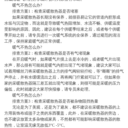
暖气不热怎么办?
排查方案1：检查采暖散热器是否堵塞
如果采暖散热器长期没有保养，就很容易让它的管道内腔形成
水垢与沉淀物，而这就是导致暖气热阻增加、水流不畅、供暖温度
受影响的原因。因此，建议在每个供暖季结束之后，或者每个供暖
季开始之前，请专员进行一次暖气系统的全保养，通过规范的清洁
工序，保持家庭暖气的正常供暖。
暖气不热怎么办?
排查方案2：检查采暖散热器是否有气堵现象
在开启暖气时，如果暖气片摸上去是冷冷的，或者暖气片出现
水声，那么很有可能就是暖气内腔出现了气堵现象，建议大家可以
试着用螺丝刀将采暖散热器上方的排气阀轻轻拧松，等“嘶嘶”的排气
声停止，并有水缓缓流出之后，再将阀门拧紧就可以了。但如果你
家的采暖散热器隔三差五就出现气堵现象，则很可能是采暖的压力
偏低，此时就建议大家尽快报修，请专员来处理。
暖气不热怎么办?
排查方案3：检查采暖散热器是否被杂物阻挡热量
无论是为了美观，还是为了避灰，都不建议在采暖散热器的上
方用装饰布或毯子之类的东西覆盖，此外，在采暖散热器的旁边，
也不建议放置太多杂物或家具，不然都有可能影响采暖散热器的散
热性，让室温无缘无故低3°C -5°C。